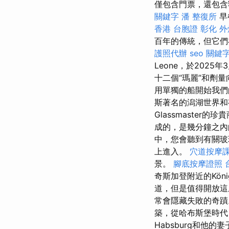
僅包含門票，還包含
關鍵字
潘 整復所
早
香港 台胞證
彰化 外
百年的傳統，但它
護照代辦
seo 關鍵
Leone，於2025
十二個“瑪麗”和劑
用單獨的船開始我
斯著名的潟湖世界
Glassmaster的
成的，是幾分鐘之內
中，您會聽到有關玻
上進入。
穴道按摩
景。
腳底按摩證照
奇斯加登附近的Königs
道，但是值得開放這
常會隱藏失敗的奇
築，從哈布斯堡時代（
Habsburg和他的妻子