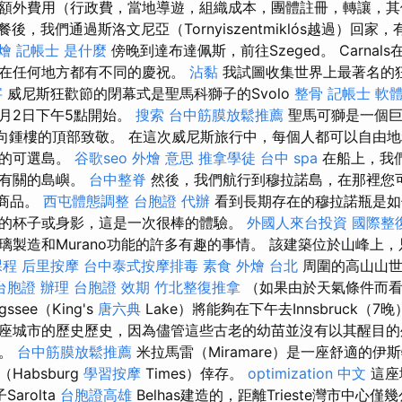
額外費用（行政費，當地導遊，組織成本，團體註冊，轉讓，
餐後，我們通過斯洛文尼亞（Tornyiszentmiklós越過）回
燴
記帳士 是什麼
傍晚到達布達佩斯，前往Szeged。 Carnal
們在任何地方都有不同的慶祝。
沾黏
我試圖收集世界上最著名的
字
威尼斯狂歡節的閉幕式是聖馬科獅子的Svolo
整骨
記帳士 軟
年3月2日下午5點開始。
搜索
台中筋膜放鬆推薦
聖馬可獅是一個巨
量向鍾樓的頂部致敬。 在這次威尼斯旅行中，每個人都可以自由
們的可選島。
谷歌seo
外燴 意思
推拿學徒
台中 spa
在船上，我
和有關的島嶼。
台中整脊
然後，我們航行到穆拉諾島，在那裡您
珍貴商品。
西屯體態調整
台胞證 代辦
看到長期存在的穆拉諾瓶是如
的杯子或身影，這是一次很棒的體驗。
外國人來台投資
國際整
璃製造和Murano功能的許多有趣的事情。 該建築位於山峰上
課程
后里按摩
台中泰式按摩排毒
素食 外燴 台北
周圍的高山山世
台胞證 辦理
台胞證 效期
竹北整復推拿
（如果由於天氣條件而看
see（King's
唐六典
Lake）將能夠在下午去Innsbruck（7
座城市的歷史歷史，因為儘管這些古老的幼苗並沒有以其醒目的
蹟。
台中筋膜放鬆推薦
米拉馬雷（Miramare）是一座舒適的伊
Habsburg
學習按摩
Times）倖存。
optimization 中文
這座城
Sarolta
台胞證高雄
Belhas建造的，距離Trieste灣市中心僅