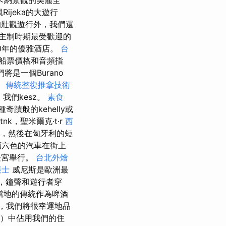
卡納景觀的美麗全
ijeka的大遊行
壯觀遊行外，我們還
君主制時期最受歡迎的
0年的優雅酒店。
台
船票價格和音頻指
是一個Burano
。
傳統整復推拿技術
，我們kesz。
素食
種奇蹟般的kehelly或
k.tnk，聖米爾克·t·r
西
，然後在匈牙利的短
顏六色的汽車在街上
長宮舉行。
台北外燴
帳士
威尼斯是歐洲最
下，鐘聲和遊行者穿
當地的傳統作為啤酒
，我們將很幸運地品
晚）中佔用我們的住