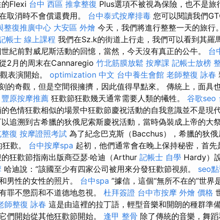
Flexi
台中 西區 推拿整復
Plus選項不被視為保險，也不是
司在取消時不會償還費用。
台中泰式按摩排毒
您可以閱讀我們GT
與整復推廣中心
大安區 外燴
今天，我們將進行整整一天的旅行
記帳士 線上課程
我們在Sz.k的街道上行走，我們可以看到其羅
個世紀前對威尼斯活動的回憶，當然，今天沒有真正的公牛。
台
月的周末在Cannaregio
竹北筋膜放鬆
按摩課
記帳士放榜
的壯觀表演開始。
optimization 中文
台中養生會館
老師整復 詠春
刻的奇觀，但是空間很擁擠，因此值得早點來。 傳統上，面具
。
豐原按摩推薦
狂歡節狂歡幾天通常需要人類的犧牲。
谷歌seo
的色情狂歡相似的場景中狂歡節慶祝活動的自我意識並不是現
以追溯到古希臘的狄俄尼索斯慶祝活動，當時偽裝成上帝的大
屯整復
按摩證照考試
為了紀念巴克斯（Bacchus），希臘的狄俄尼
的狂歡。
台中按摩spa
起初，他們通常會在晚上保持秘密，首先
的狂歡節指南出版商亞瑟·哈迪（Arthur
記帳士 自學
Hardy
摩
哈迪說：“該國至少有四家公司被用來分發狂歡節視頻。
seo
房和男性的女性的照片。
台中spa
”據信，這個“無所不在的”世界
被有罪不懲罰和不道德地忽視。
杜拜簽證
台中市按摩
外燴 價格
老師整復 詠春
這是由這裡的拉丁語，輕型音樂和開朗的種群準備
此它們開始從其他狂歡節開始。
逢甲 整骨
除了傳統的音樂，舞蹈