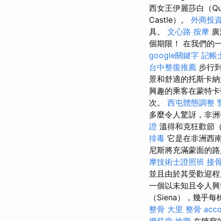
西女王伊麗莎白（Qu
Castle）。
外商投
具。
文心路 按摩
廣
個期限！ 在我們的
google關鍵字
記帳
台中整復推薦
步行到
景和舒適的托斯卡
興趣的乘客在蒙特卡蒂
次。
西屯體態調整
多麼令人驚訝，非洲
證
溫得和克狂歡節（
排毒
它是在非洲西南
尼斯將充滿蒙面的路
摩技術士證照班
接
並且由於其受歡迎
一個以未知且令人興
（Siena），幾乎
整骨
大里 整骨
acco