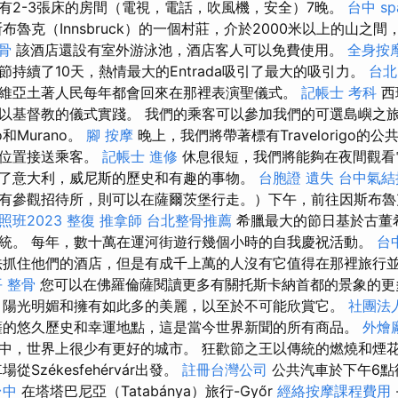
有2-3張床的房間（電視，電話，吹風機，安全）7晚。
台中 sp
魯克（Innsbruck）的一個村莊，介於2000米以上的山之
骨
該酒店還設有室外游泳池，酒店客人可以免費使用。
全身按
歡節持續了10天，熱情最大的Entrada吸引了最大的吸引力。
台北
維亞土著人民每年都會回來在那裡表演聖儀式。
記帳士 考科
西
以基督教的儀式實踐。 我們的乘客可以參加我們的可選島嶼之
和Murano。
腳 按摩
晚上，我們將帶著標有Travelorigo的
和位置接送乘客。
記帳士 進修
休息很短，我們將能夠在夜間觀看
了意大利，威尼斯的歷史和有趣的事物。
台胞證 遺失
台中氣結
有參觀招待所，則可以在薩爾茨堡行走。）下午，前往因斯布魯
班2023
整復
推拿師
台北整骨推薦
希臘最大的節日基於古董
統。 每年，數十萬在運河街遊行幾個小時的自我慶祝活動。
台
抓住他們的酒店，但是有成千上萬的人沒有它值得在那裡旅行
 整骨
您可以在佛羅倫薩閱讀更多有關托斯卡納首都的景象的
陽光明媚和擁有如此多的美麗，以至於不可能欣賞它。
社團法
薩的悠久歷史和幸運地點，這是當今世界新聞的所有商品。
外燴
中，世界上很少有更好的城市。 狂歡節之王以傳統的燃燒和煙
場從Székesfehérvár出發。
註冊台灣公司
公共汽車於下午6點
台中
在塔塔巴尼亞（Tatabánya）旅行-Győr
經絡按摩課程費用