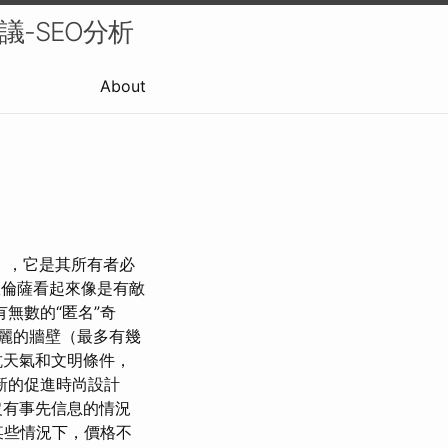
議-SEO分析
About
o），它是其所有者必
倫薩看起來像是有敵
無數的“匿名”奇
麗的牆壁（最多有幾
抗天氣和文明條件，
新的促進時尚設計
沒有事先信息的情況
些情況下，價格不