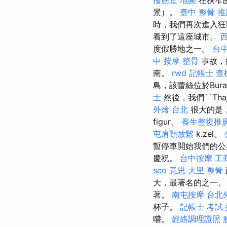
撥筋堂 地圖
在狹窄
景）。
臺中 整骨 推
時，我們再次進入
看到了這座城市。
度假勝地之一。
台
中 按摩 整骨
事故，
南。
rwd
記帳士 查
島，該蕾絲位於Bura
士
然後，我們``Thaj
外燴 台北
很大的是，
figur。
養生整復推
屯肩頸放鬆
k.zel。
暫停車開始我們的公
慶祝。
台中按摩
工
seo 意思
大里 整骨
大，最著名的之一
著。
南屯按摩
台北
杯子。
記帳士 考試
嚐。
經絡調理證照