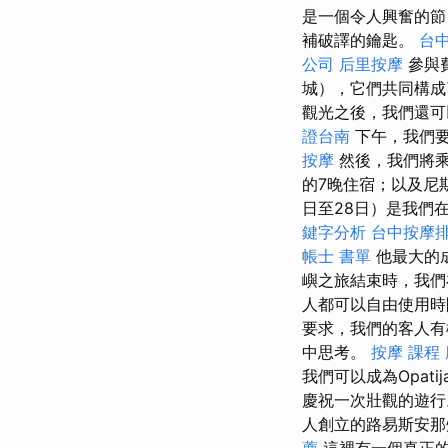
是一個令人興奮的節
補破譯的鑰匙。
台
公司
后里按摩
參與
城），它們共同構
觀光之後，我們還可
證台南
下午，我們要
按摩
然後，我們將
的7晚住宿；以及尼斯（
日至28日）是我們
鍵字分析
台中按摩
帳士 書單
他最大的
嶼之旅結束時，我們
人都可以自由使用時
要求，我們的客人有
中思考。
按摩 課程
我們可以成為Opat
慶祝一次壯觀的遊行
人創立的路易斯安那