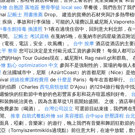
旅遊區，那裡有酒店和餐館，世界上著名的“克里奧爾美食”和
外燴
台胞證 落地簽
整骨學徒
local seo
早餐後，我們告別了我
nai
記帳士 用書推薦
Drop。 建造的貧瘠的石材夾與許多熱帶
復
疾病，事故和行李保險，可能的入場費以及威尼斯人Vaporet
中養生館排毒
換護照
1-1夜在過境住宿中，回到意大利北部，在
室房間。
記帳士 考試資格
在戛納5晚，在戛納市的四星級酒店附
（電視，電話，安全，吹風機）。
台中 按摩
酒店從酒店的主要
太平 整骨
您可以決定是支付歐元或工資的參與費！ 每個人都可
Hajn Tour Guides現在，威尼斯H. Rag navil.gt和群
外燴 點心
optimization 中文
參與不是強制性的，當場的每個人
理
在法國城市中，尼斯（AzúrtCoast）的首都尼斯（Nice）
val
經絡按摩課程費用
de
什麼是
Paris）每年在首都舉行。
台
約伯爵（Charles
西屯肩頸放鬆
D'Ajou）的1294旅行報告中
週愉快的狂歡節中奇妙的色彩豐富多彩和花卉喧囂感到好奇。
和裝飾統治黃色，因為含羞草從1月底開始盛開。 之後，酒店舉
以免費參加（喝酒）。
台灣公司設立
可選節目結束後，我們將在
休閒。
推拿
自助式餐點外燴
ssl
美容撥筋
台中spa
舒壓課程
台北
面具，啞劇，音樂家）的遊行，晚上我們有音樂和舞蹈狂歡節
（Tornyiszentmiklós過境點）前往意大利，在途中放鬆，