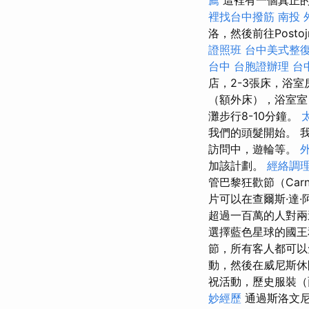
薦
這裡有一個真正的
裡找台中撥筋
南投 
洛，然後前往Postoj
證照班
台中美式整
台中
台胞證辦理
台
店，2-3張床，浴
（額外床），浴室室
灘步行8-10分鐘。
我們的頭髮開始。 我們的
訪問中，遊輪等。
加該計劃。
經絡調
管巴黎狂歡節（Carni
片可以在查爾斯·達·阿
超過一百萬的人對兩
選擇藍色星球的國王
節，所有客人都可
動，然後在威尼斯
祝活動，歷史服裝（
妙經歷
通過斯洛文尼亞