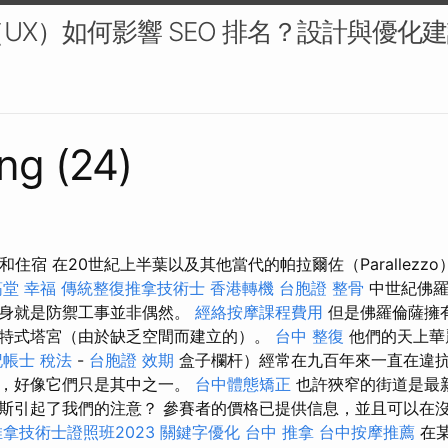
UX）如何影響 SEO 排名？設計與優化建
ng (24)
和住宿 在20世紀上半葉以及其他當代的帕拉爾佐（Parallezz
堂 幸福
傳統整復推拿技術士
香港轉機 台胞證
整骨
中世紀佛羅
物本身就是防禦工事並非偶然。
經絡按摩課程費用
但是佛羅倫薩擁有
特式塔宮（由於缺乏空間而建立的）。
台中 整復
他們的天上華
記帳士 稅法
-
台胞證 效期
盒子欄杆）經常在九百年來一直在違
邊，好像它們只是其中之一。
台中體態矯正
也許狹窄的街道是最
斯引起了我們的注意？ 參賽者的價格已提供信息，並且可以在
拿技術士證照班2023
關鍵字優化
台中 推拿
台中按摩推薦
在某