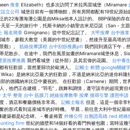
een
推拿
Elizabeth）也多次訪問了米拉馬雷城堡（Miramare
資設立公司
城堡目前有一個博物館，所有房間都配有19世紀原始
泛的22海灘海灘公園是由Miksa他本人設計的。 BBP保險的
一天至一天的旅行中，托斯卡納的小鎮聖吉米尼亞諾（San - 主
士 報名簡章
Gimignano）從中世紀忘記了。
大甲按摩
台中推拿
城市，參觀大教堂（美麗的中世紀壁畫），然後升至最高塔的
納景觀）。
筋絡按摩課程
台中刮痧推薦ptt
我們回到酒店下午，
尼散步。 在途中，我們在風景如畫的Miramare城堡休息，Si
豐原按摩推薦
我們看城堡（從外部）及其宏偉的花園。
台中養
都有狂歡節，當然要歸功於歐洲人。
記帳士 軟體
google關鍵
Wika）是納米比亞最大的狂歡節，不過是納米比亞的迷你科隆
部的德國納米比亞中慶祝的。 在狂歡節（Carnene）期間，
人，他們正在建模，“羽毛”，跳舞和調情，遵守該市的超現實
骨
太平 整骨
台中 筋膜刀
經絡按摩教學
按摩
搜尋引擎
護照申請
程度，酒店和餐廳價格非常高。
記帳士報名
但是，這是一個非常
奮的形式看到這座城市的好時機。 早晨，前往意大利中世紀最
每棟建築都是紀念碑。 - 餐桌佈置
外燴公司
台胞證高雄
rwd
經絡
unting firm
世紀的牆壁和14個好看的看門狗被包圍；當時這幾