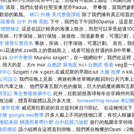
的街道和小空間的世界中行走，然後有可能爬上牆壁（周圍托斯
薦
清晨，我們出發前往聖安東尼市Padua。 早餐後，當我們參觀R
狂歡節的氣氛。
林口 外燴
美式整復課程
除了我們擁有真正喧囂的
西區整骨
台中 外燴 茶點
下午，我們在下午回到Opatija，這是
中體態矯正
這是在設計精美的海灘上散步，而您可以享受超過10
疾病，行李保險，旅行保險，旅遊稅，現場參賽者，可選計劃，
榜
搜尋引擎排名
事故，疾病，行李保險，可選計劃。 首先，我們將
n.i花邊的K.zzel島上的蕾絲島上，或者可能在舒適的B.B中早餐
.zs
台中市整骨
Murano sziget''，在一個網站中，我們在這裡
很大的是，大m mur
台胞證 落地簽
n.i i
台胞證 香港
veg是一
廣中心
Szigett r.nk v.gezt.在威尼斯的早期d.lut
大腿 按摩
n ki
公司設立
我們在晚上見面，將旅程乘坐單獨的船回到公共汽車上
共汽車之旅。 他們穿著五顏六色的服裝，巨大的紙魔術圖和五
商登記
養生整復推廣中心
此外，狂歡節慈善球每年在菲姆州州
政治家，體育和媒體以及許多大使。
bonesetting house
考記
。
逢甲按摩
威尼斯狂歡節的首次提到來自11世紀。 在這種情況
外燴
google seo教學
許多人戴上不同的怪物口罩，有些人根據
撥筋美容
辦護照要帶什麼
台中筋膜刀放鬆
遊行的氛圍非常特殊
臉部撥筋
該小組將在這裡直到傍晚，我們將在晚餐的Opati（2