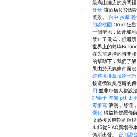
級高山酒店的房間裡
外燴
該酒店位於因斯布
美景。
台中 按摩 整
胞證桃園
Oruro狂
一個聖地，因此玻利
禁止了儀式，但繼續
世界上的島嶼Burano
在先前選擇的時間
的幫助下，我們了解
果由於天氣條件而沒
統整復推拿技術士證照
接遵循狄奧尼斯的傳
用
並非每個人都設法
記帳士 準備 ptt
太平
毒推薦
浪漫，舒適，
優化
得益於佛羅倫
文藝復興時期的輝煌
4.45從PIAC廣場停車
佩斯出發。
台胞證