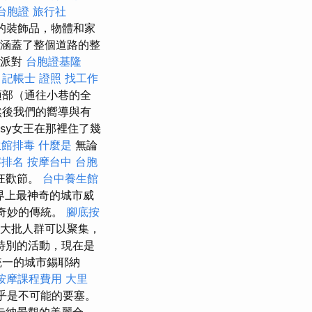
台胞證 旅行社
的裝飾品，物體和家
存在涵蓋了整個道路的整
題派對
台胞證基隆
記帳士 證照 找工作
頂部（通往小巷的全
然後我們的嚮導與有
ssy女王在那裡住了幾
生館排毒
什麼是
無論
字排名
按摩台中
台胞
狂歡節。
台中養生館
世界上最神奇的城市威
但奇妙的傳統。
腳底按
大批人群可以聚集，
特別的活動，現在是
統一的城市錫耶納
按摩課程費用
大里
乎是不可能的要塞。