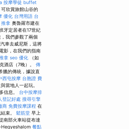
a
按摩學徒
buffet
間，可欣賞旅館山谷的
摩
優化 台灣用語
台
 推拿
奧魯羅市建在
班牙定居者在17世紀
旅，我們參觀了兩個
公共汽車去威尼斯，這將
電影，在我們的指南
推拿
seo 優化
（如
克酒店（7晚）。
傳
希臘的傳統，據說直
中西屯按摩
台胞證 費
並與當地人一起玩。
更多信息。
台中按摩排
人登記好處
搜尋引擎
廠商
免費按摩課程
在
花結束。
鬆筋堂
早上
從南部火車站從布達
-Hegyeshalom
餐點