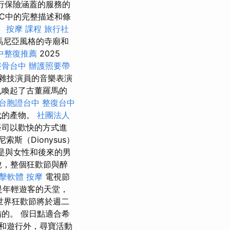
旅行保險涵蓋的服務的
C中的完整描述和條
。
按摩 課程
旅行社
馬尼亞風格的寺廟和
中整復推薦
2025
整骨台中
辦護照要帶
雜技演員的音樂表演
也喚起了古董羅馬的
台胞證台中
整復台中
代的產物。
社團法人
祭司以歡快的方式進
索斯（Dionysus）
是與女性和後來的男
）說，整個狂歡節與醉
點擊軟體
按摩
電視節
是年輕遊客的天堂，
世界狂歡節將於週二
的。 假日點適合希
和遊行外，尋寶活動