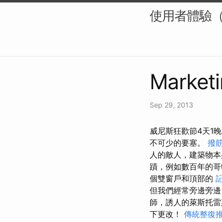
使用者體驗（
Marketi
Sep 29, 2013
威尼斯狂歡節4天1晚
不可少的要塞。
撥筋
人的敵人，建​​築
蹟，例如數百年的哥
個雙窗戶和頂部的
但我們經常旁邊旁
師，誘人的萊斯托雷
下更改！
傳統整復推