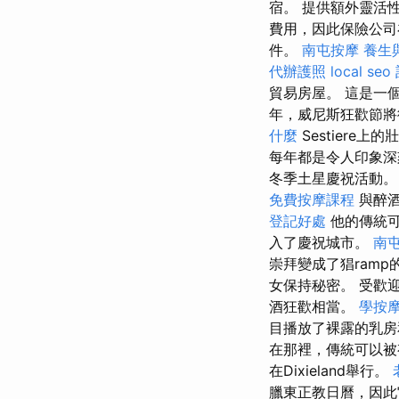
宿。 提供額外靈活性的
費用，因此保險公
件。
南屯按摩
養生
代辦護照
local seo
貿易房屋。 這是一
年，威尼斯狂歡節將從2
什麼
Sestiere上
每年都是令人印象深
冬季土星慶祝活動
免費按摩課程
與醉酒
登記好處
他的傳統可
入了慶祝城市。
南
崇拜變成了猖ramp
女保持秘密。 受歡迎
酒狂歡相當。
學按
目播放了裸露的乳
在那裡，傳統可以
在Dixieland舉行。
臘東正教日曆，因