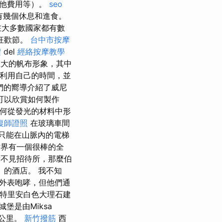
其他費用等）。
seo
家，有幾個休息和進食。
s在大多數國家都有數
狂歡節。
台中市按摩
體
del
經絡按摩教學
大的帆布形象，其中
地利用自己的時間，並
們的嚮導介紹了威尼
可以欣賞如何製作
何從發光的材料中形
復師證照
在玻璃車間
，只能在山脈內的電梯
界有一個很棒的全
不見招待所，那麼伯
晚）的酒店。 我不知
外表咆哮，但他們通
斯特里安白色大理石建
堡是由Miksa
幾公里。
新竹撥筋
西