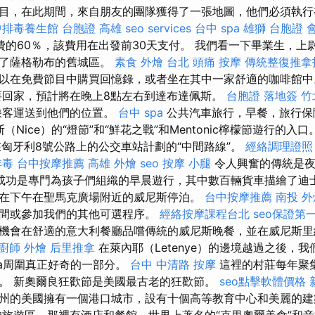
目，在此期間，來自朋友的團隊獲得了一張地圖，他們必須執行
中排毒養生館
台胞證 高雄
seo services
台中 spa
雄獅 台胞證
費的60％，該費用在出發前30天支付。 我們看一下畢業生，上
成了薩格勒布的舊城區。
素食 外燴 台北
頭痛 按摩
傳統整復推拿
以在免費節目中購買回憶錄，或者坐在其中一家舒適的咖啡館
回家，預計將在晚上8點左右到達布達佩斯。
台胞證 落地簽
竹
乘客運送到他們的位置。
台中 spa
公共汽車旅行，早餐，旅行保
Nice）的“燈節”和“鮮花之戰”和Mentonic檸檬節遊行的入口
在匈牙利8號公路上的公交車站計劃的“中間路線”。
經絡調理證照
排毒
台中按摩推薦
高雄 外燴
seo
按摩 小腿
令人興奮的傳統是
成功是專門為孩子們組織的早晨遊行，其中數百輛貨車描繪了迪士
在下午在聖馬克廣場附近的威尼斯停泊。
台中按摩推薦
南投 外
間或參加我們的其他可選程序。
經絡按摩課程台北
seo保證第
機會在舒適的意大利餐廳品嚐傳統的威尼斯晚餐，並在威尼斯里
廚師 外燴
后里推拿
在萊內耶（Letenye）的邊境越過之後，
ija周圍真正好奇的一部分。
台中 中清路 按摩
這裡的村莊每年聚
。 新奧爾良狂歡節是美國最古老的狂歡節。
seo點擊軟體價格
州的美國擁有一個港口城市，設有十個高等教育中心和美麗的