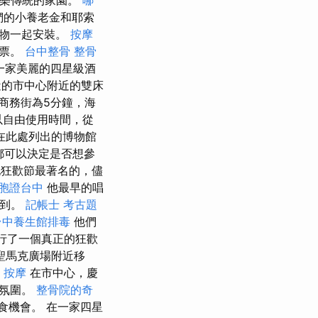
音樂傳統的家園。
哪
們的小養老金和耶索
植物一起安裝。
按摩
o票。
台中整骨
整骨
一家美麗的四星級酒
近的市中心附近的雙床
商務街為5分鐘，海
以自由使用時間，從
島。 在此處列出的博物館
都可以決定是否想參
是他狂歡節最著名的，儘
胞證台中
他最早的唱
找到。
記帳士 考古題
台中養生館排毒
他們
行了一個真正的狂歡
聖馬克廣場附近移
 按摩
在市中心，慶
的氛圍。
整骨院的奇
飲食機會。 在一家四星